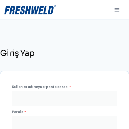
Giriş Yap
Kullanıcı adı veya e-posta adresi
*
Parola
*