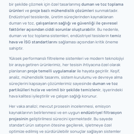
bir şekilde çözmek için özel tasarlanmış
duman ve toz toplama
ürünleri
ve
proje bazlı mühendislik çözümleri
sunmaktadır.
Endüstriyel tesislerde, üretim süreçlerinden kaynaklanan
duman ve toz,
çalışanların sağlığı ve güvenliği ile çevresel
faktörler açısından ciddi sorunlar oluşturabilir
. Bu nedenle,
duman ve toz toplama sistemleri, endüstriyel tesislerin
temiz
hava ve İSG standartlarını
sağlaması açısından kritik öneme
sahiptir.
Yüksek performanslı filtreleme sistemleri ve modern teknolojiyi
bir araya getiren ürünlerimiz, her tesisin ihtiyacına özel olarak
planlanan
proje temelli uygulamalar
ile hayata geçirilir. Keşif,
analiz, mühendislik tasarımı, sistem kurulumu ve devreye alma
süreçlerini kapsayan çözümlerimiz sayesinde
duman ve toz
partikülleri hızla ve verimli bir şekilde temizlenir
, işyerindeki
hava kalitesi iyileştirilir ve çalışan sağlığı korunur.
Her vaka analizi; mevcut prosesin incelenmesi, emisyon
kaynaklarının belirlenmesi ve en uygun
endüstriyel filtrasyon
projesinin
geliştirilmesi sürecini içermektedir. Bu sayede
standart ürün satışının ötesine geçilerek, işletmeye özel
optimize edilmiş ve sürdürülebilir sonuçlar sağlayan sistemler