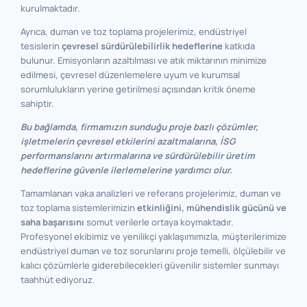
kurulmaktadır.
Ayrıca, duman ve toz toplama projelerimiz, endüstriyel
tesislerin
çevresel sürdürülebilirlik hedeflerine
katkıda
bulunur. Emisyonların azaltılması ve atık miktarının minimize
edilmesi, çevresel düzenlemelere uyum ve kurumsal
sorumlulukların yerine getirilmesi açısından kritik öneme
sahiptir.
Bu bağlamda, firmamızın sunduğu proje bazlı çözümler,
işletmelerin çevresel etkilerini azaltmalarına, İSG
performanslarını artırmalarına ve sürdürülebilir üretim
hedeflerine güvenle ilerlemelerine yardımcı olur.
Tamamlanan vaka analizleri ve referans projelerimiz, duman ve
toz toplama sistemlerimizin
etkinliğini, mühendislik gücünü ve
saha başarısını
somut verilerle ortaya koymaktadır.
Profesyonel ekibimiz ve yenilikçi yaklaşımımızla, müşterilerimize
endüstriyel duman ve toz sorunlarını proje temelli, ölçülebilir ve
kalıcı çözümlerle giderebilecekleri güvenilir sistemler sunmayı
taahhüt ediyoruz.