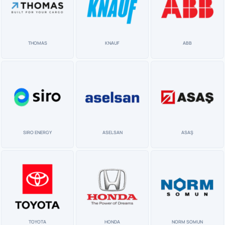
THOMAS
KNAUF
ABB
SIRO ENERGY
ASELSAN
ASAŞ
TOYOTA
HONDA
NORM SOMUN