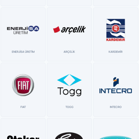
ENERJİSA ÜRETİM
ARÇELİK
KARDEMİR
FIAT
TOGG
INTECRO