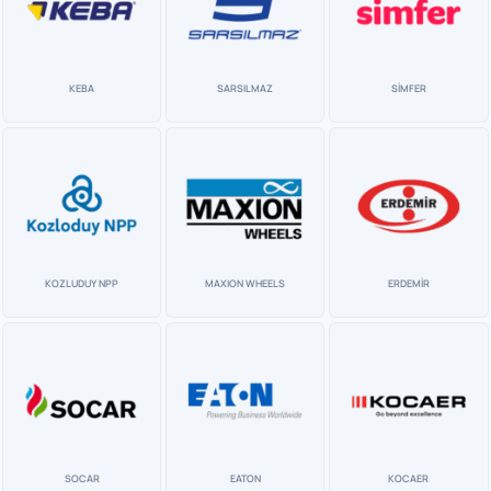
KEBA
SARSILMAZ
SİMFER
KOZLUDUY NPP
MAXION WHEELS
ERDEMİR
SOCAR
EATON
KOCAER