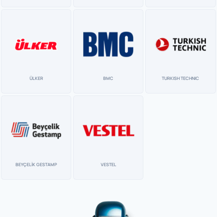
ÜLKER
BMC
TURKISH TECHNIC
BEYÇELİK GESTAMP
VESTEL