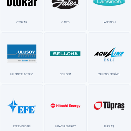
OTOKAR
GATES
LANSINOH
ULUSOY ELECTRIC
BELLONA
ESLI ENDÜSTRİYEL
EFE ENDÜSTRİ
HITACHI ENERGY
TÜPRAŞ