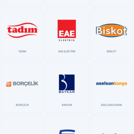
TADIM
EAE ELEKTRİK
BİSKOT
BORÇELİK
BAYKAR
ASELSAN KONYA