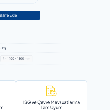
eklife Ekle
- kg
4 × 1400 × 1800 mm
İSG ve Çevre Mevzuatlarına
ım
Tam Uyum