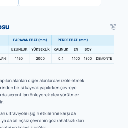
osu
PARAVAN EBAT (mm)
PERDE EBATI (mm)
UZUNLUK
YÜKSEKLİK
KALINLIK
EN
BOY
VANI
1460
2000
0,4
1400
1800
DEMONTE
apılan alanları diğer alanlardan izole etmek
lerinden birisi kaynak yapılırken çevreye
a da sıçrantıları önleyerek alev yürütmez
r.
an ultraviyole ışığın etkilerine karşı da
 ya da bilinçsiz çevrenin göz rahatsızlıkları
antaj ve kolaylık sağlar.