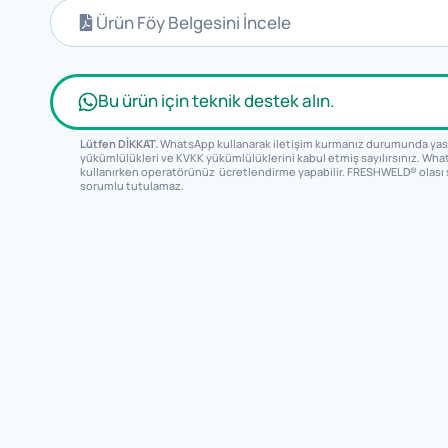
Ürün Föy Belgesini İncele
Bu ürün için teknik destek alın.
Lütfen DİKKAT.
WhatsApp kullanarak iletişim kurmanız durumunda yas
yükümlülükleri ve KVKK yükümlülüklerini kabul etmiş sayılırsınız. Wh
kullanırken operatörünüz ücretlendirme yapabilir. FRESHWELD® olası
sorumlu tutulamaz.