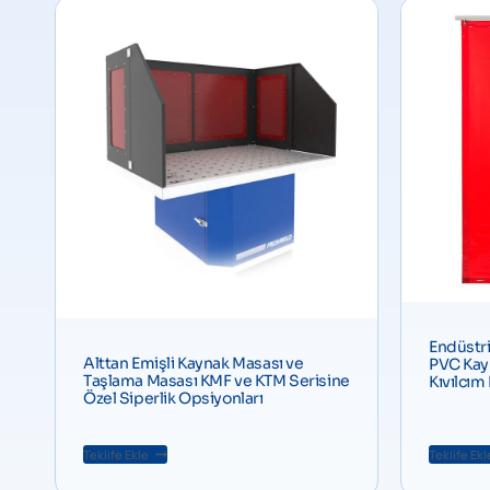
Endüstri
Alttan Emişli Kaynak Masası ve
PVC Kay
Taşlama Masası KMF ve KTM Serisine
Kıvılcım
Özel Siperlik Opsiyonları
Teklife Ekle
Teklife Ekl