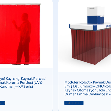
yel Kaynakçı Kaynak Perdesi
Modüler Robotik Kaynak D
nak Koruma Perdesi (UV &
Emiş Davlumbazı – CNC Rob
 Korumalı) – KP Serisi
Kaynak Otomasyonu için End
Duman Emme Davlumbazı – 
e
Teklife Ekle