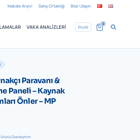
Makale Arşivi
Satış Ortaklığı
Bize Ulaşın
0
LAMALAR
VAKA ANALIZLERI
Profil
I
nakçı Paravanı &
e Paneli – Kaynak
ımları Önler – MP
e Ürünü Özelleştirin