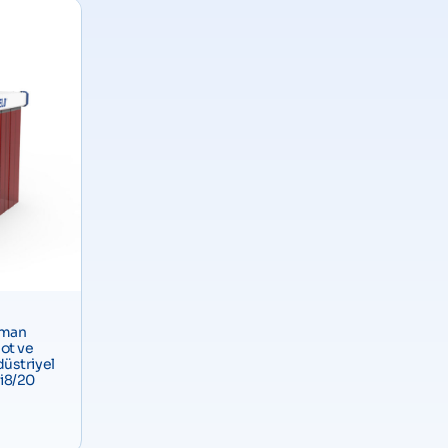
uman
ot ve
üstriyel
i8/20