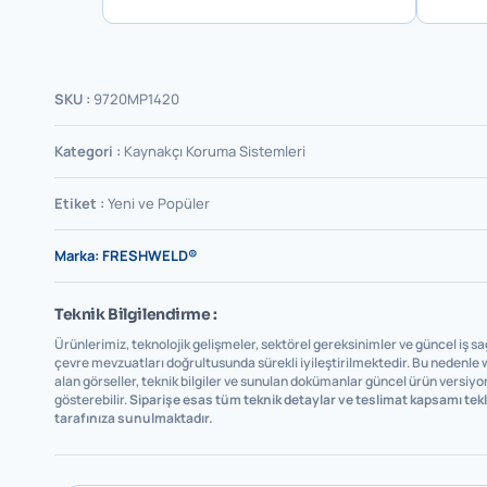
SKU :
9720MP1420
Kategori :
Kaynakçı Koruma Sistemleri
Etiket :
Yeni ve Popüler
Marka:
FRESHWELD®
Teknik Bilgilendirme :
Ürünlerimiz, teknolojik gelişmeler, sektörel gereksinimler ve güncel iş sağ
çevre mevzuatları doğrultusunda sürekli iyileştirilmektedir. Bu nedenle
alan görseller, teknik bilgiler ve sunulan dokümanlar güncel ürün versiyo
gösterebilir.
Siparişe esas tüm teknik detaylar ve teslimat kapsamı te
tarafınıza sunulmaktadır.