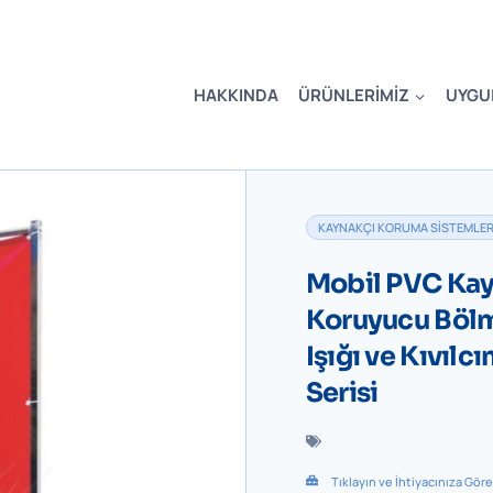
HAKKINDA
ÜRÜNLERIMIZ
UYGU
KAYNAKÇI KORUMA SISTEMLER
Mobil PVC Kay
Koruyucu Bölm
Işığı ve Kıvılc
Serisi
Tıklayın ve İhtiyacınıza Gör