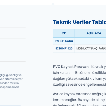
Teknik Veriler Tabl
MP
AÇIKLAMA
FW SİP. KODU
9720MP1420
MOBİL KAYNAKÇI PARA
PVC Kaynak Paravanı
; Kaynak y
için kullanılır. En önemli özellik
lığı, güvenliği ve
dağılan yüksek ısıdaki kıvılcım y
 web sitemizde yer
nundan farklılık
özelliği sayesinde engellemesidi
klif aşamasında
Ayrıca kaynak sırasında açığa çık
koruma sağlar. Bu sayede bilinçli
da önlenerek İSG açısından da av