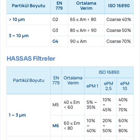
EN
Ortalama
Partikül Boyutu
ISO 16890
779
Verim
> 10 µm
G2
65 ≤ Am < 80
Coarse 40%
G3
80 ≤ Am < 90
Coarse 50%
3 ~ 10 µm
G4
90 ≤ Am
Coarse 70%
HASSAS Filtreler
ISO 16890
EN
Ortalama
Partikül Boyutu
779
Verim
ePM
ePM
ePM 1
2,5
10
10%
40%
40 ≤ Em
5% ~
M5
~
~
< 60
35%
45%
70%
1 ~ 3 µm
10%
20%
60%
60 ≤ Em
M6
~
~
~
< 80
40%
50%
80%