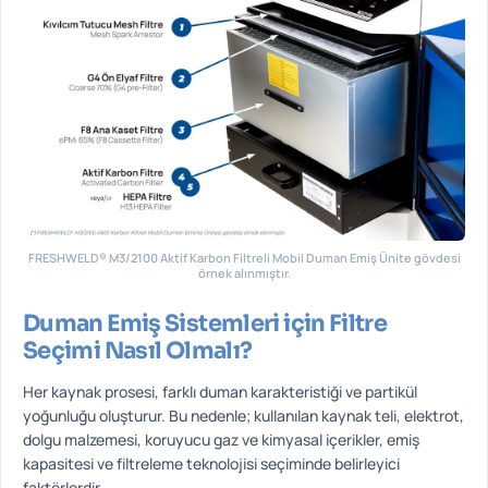
FRESHWELD® M3/2100 Aktif Karbon Filtreli Mobil Duman Emiş Ünite gövdesi
örnek alınmıştır.
Duman Emiş Sistemleri için Filtre
Seçimi Nasıl Olmalı?
Her kaynak prosesi, farklı duman karakteristiği ve partikül
yoğunluğu oluşturur. Bu nedenle; kullanılan kaynak teli, elektrot,
dolgu malzemesi, koruyucu gaz ve kimyasal içerikler, emiş
kapasitesi ve filtreleme teknolojisi seçiminde belirleyici
faktörlerdir.