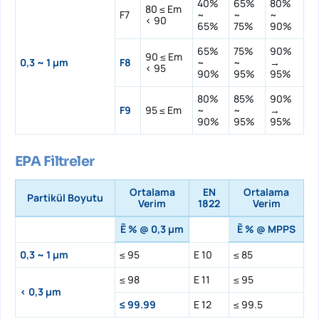
40%
65%
80%
80 ≤ Em
F7
~
~
~
< 90
65%
75%
90%
65%
75%
90%
90 ≤ Em
0,3 ~ 1 µm
F8
~
~
→
< 95
90%
95%
95%
80%
85%
90%
F9
95 ≤ Em
~
~
→
90%
95%
95%
EPA Filtreler
Ortalama
EN
Ortalama
Partikül Boyutu
Verim
1822
Verim
Ẽ % @ 0,3 µm
Ẽ % @ MPPS
0,3 ~ 1 µm
≤ 95
E 10
≤ 85
≤ 98
E 11
≤ 95
< 0,3 µm
≤ 99.99
E 12
≤ 99.5