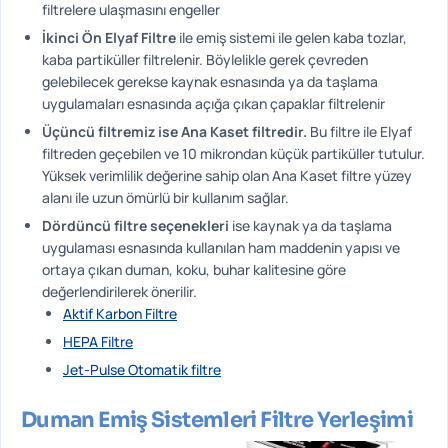
filtrelere ulaşmasını engeller
İkinci Ön Elyaf Filtre
ile emiş sistemi ile gelen kaba tozlar,
kaba partiküller filtrelenir. Böylelikle gerek çevreden
gelebilecek gerekse kaynak esnasında ya da taşlama
uygulamaları esnasında açığa çıkan çapaklar filtrelenir
Üçüncü filtremiz ise Ana Kaset filtredir.
Bu filtre ile Elyaf
filtreden geçebilen ve 10 mikrondan küçük partiküller tutulur.
Yüksek verimlilik değerine sahip olan Ana Kaset filtre yüzey
alanı ile uzun ömürlü bir kullanım sağlar.
Dördüncü filtre seçenekleri
ise kaynak ya da taşlama
uygulaması esnasında kullanılan ham maddenin yapısı ve
ortaya çıkan duman, koku, buhar kalitesine göre
değerlendirilerek önerilir.
Aktif Karbon Filtre
HEPA Filtre
Jet-Pulse Otomatik filtre
Duman Emiş Sistemleri Filtre Yerleşimi