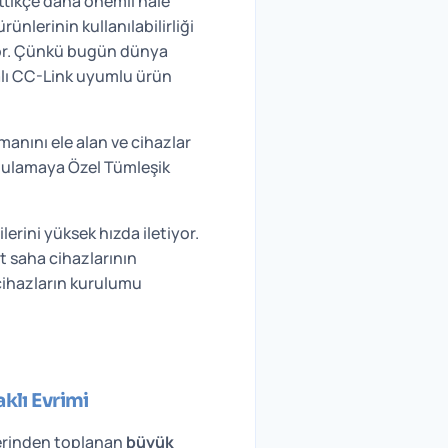
ittikçe daha önemli hale
ünlerinin kullanılabilirliği
iyor. Çünkü bugün dünya
alı CC-Link uyumlu ürün
manını ele alan ve cihazlar
ygulamaya Özel Tümleşik
erini yüksek hızda iletiyor.
it saha cihazlarının
t cihazların kurulumu
klı Evrimi
lerinden toplanan
büyük