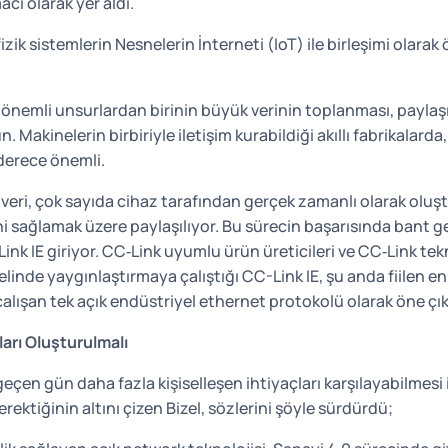
ı olarak yer aldı.
izik sistemlerin Nesnelerin İnterneti (IoT) ile birleşimi olarak
 önemli unsurlardan birinin büyük verinin toplanması, paylaş
inelerin birbiriyle iletişim kurabildiği akıllı fabrikalarda, i
 derece önemli.
k veri, çok sayıda cihaz tarafından gerçek zamanlı olarak oluşt
i sağlamak üzere paylaşılıyor. Bu sürecin başarısında bant g
k IE giriyor. CC‑Link uyumlu ürün üreticileri ve CC‑Link tekn
inde yaygınlaştırmaya çalıştığı CC-Link IE, şu anda fiilen e
çalışan tek açık endüstriyel ethernet protokolü olarak öne çık
ları Oluşturulmalı
n gün daha fazla kişiselleşen ihtiyaçları karşılayabilmesi iç
rektiğinin altını çizen Bizel, sözlerini şöyle sürdürdü;