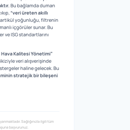
ktır.
Bu bağlamda duman
ıkıp,
“veri üreten akıllı
partikül yoğunluğu, filtrenin
amanlı içgörüler sunar. Bu
er ve ISG standartlarını
 Hava Kalitesi Yönetimi”
iziyle veri alışverişinde
östergeler haline gelecek. Bu
eminin stratejik bir bileşeni
yanmaktadır. Sağlığınızla ilgili tüm
uluşuna başvurunuz.