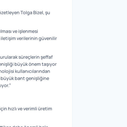
 özetleyen Tolga Bizel, şu
ılması ve işlenmesi
letişim verilerinin güvenilir
urularak süreçlerin şeffaf
enişliği büyük önem taşıyor
olojisi kullanıcılarından
n büyük bant genişliğine
ıyor.”
in hızlı ve verimli üretim