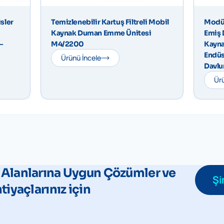
sler
Temizlenebilir Kartuş Filtreli Mobil
Modül
Kaynak Duman Emme Ünitesi
Emiş 
–
M4/2200
Kayna
Endüs
Ürünü İncele
Davlu
Ürü
 Alanlarına Uygun Çözümler ve
Şi
htiyaçlarınız için