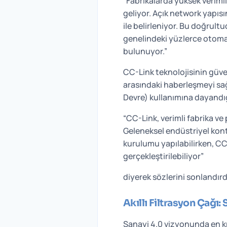
“Fabrikalarda yüksek verimli
geliyor. Açık network yapısı
ile belirleniyor. Bu doğrul
genelindeki yüzlerce otoma
bulunuyor.”
CC-Link teknolojisinin güve
arasındaki haberleşmeyi sa
Devre) kullanımına dayandığı
“CC-Link, verimli fabrika v
Geleneksel endüstriyel kontro
kurulumu yapılabilirken, CC-
gerçekleştirilebiliyor”
diyerek sözlerini sonlandırd
Akıllı Filtrasyon Çağı
Sanayi 4.0 vizyonunda en kr