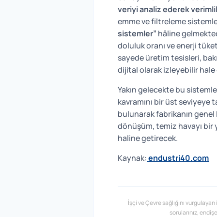
veriyi analiz ederek verimli
emme ve filtreleme sistemle
sistemler”
hâline gelmektedi
doluluk oranı ve enerji tüke
sayede üretim tesisleri, bak
dijital olarak izleyebilir hale 
Yakın gelecekte bu sistemle
kavramını bir üst seviyeye t
bulunarak fabrikanın genel k
dönüşüm, temiz havayı bir 
haline getirecek.
Kaynak:
endustri40.com
İşçi ve Çevre sağlığını vurgulayan 
sorularınız, endiş