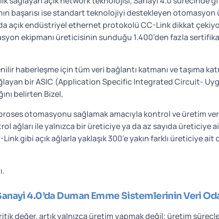
lik sağlayan açık network teknolojisi, Sanayi 4.0 sürecinde g
nın başarısı ise standart teknolojiyi destekleyen otomasyon ür
tuda açık endüstriyel ethernet protokolü CC-Link dikkat çek
syon ekipmanı üreticisinin sunduğu 1.400’den fazla sertifik
nilir haberleşme için tüm veri bağlantı katmanı ve taşıma kat
ğlayan bir ASIC (Application Specific Integrated Circuit- U
nı belirten Bizel,
e proses otomasyonu sağlamak amacıyla kontrol ve üretim veril
l ağları ile yalnızca bir üreticiye ya da az sayıda üreticiye a
Link gibi açık ağlarla yaklaşık 300’e yakın farklı üreticiye ai
ı.
: Sanayi 4.0’da Duman Emme Sistemlerinin Veri Oda
itik değer, artık yalnızca üretim yapmak değil; üretim süreç