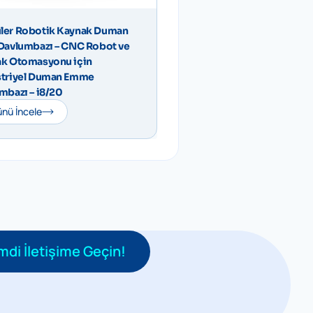
er Robotik Kaynak Duman
Davlumbazı – CNC Robot ve
k Otomasyonu için
triyel Duman Emme
mbazı – i8/20
nü İncele
mdi İletişime Geçin!