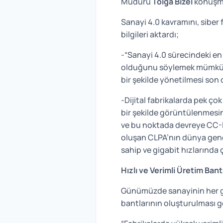
Müdürü
Tolga Bizel
konuşmac
Sanayi 4.0 kavramını, siber f
bilgileri aktardı;
-“Sanayi 4.0 sürecindeki en
olduğunu söylemek mümkün. Mak
bir şekilde yönetilmesi son
-Dijital fabrikalarda pek ço
bir şekilde görüntülenmesin
ve bu noktada devreye CC-Lin
oluşan CLPA’nın dünya genel
sahip ve gigabit hızlarında 
Hızlı ve Verimli Üretim Bant
Günümüzde sanayinin her geçe
bantlarının oluşturulması ge