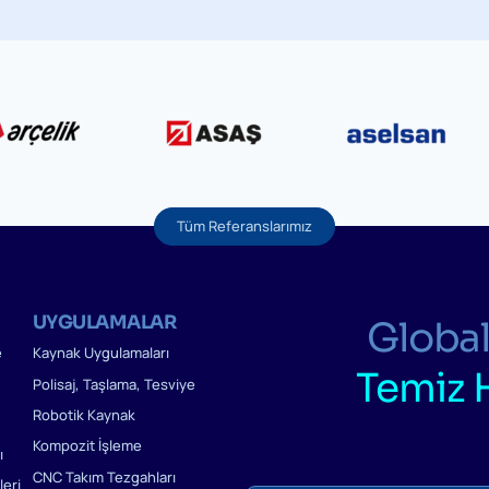
Tüm Referanslarımız
UYGULAMALAR
Global
e
Kaynak Uygulamaları
Temiz 
Polisaj, Taşlama, Tesviye
Robotik Kaynak
Kompozit İşleme
ı
CNC Takım Tezgahları
eri