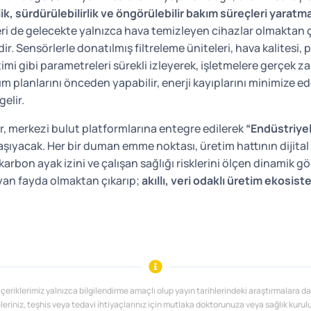
lik, sürdürülebilirlik ve öngörülebilir bakım süreçleri yaratma
ri de gelecekte yalnızca hava temizleyen cihazlar olmaktan ç
r. Sensörlerle donatılmış filtreleme üniteleri, hava kalitesi, 
timi gibi parametreleri sürekli izleyerek, işletmelere gerçek z
ım planlarını önceden yapabilir, enerji kayıplarını minimize ed
gelir.
r, merkezi bulut platformlarına entegre edilerek
“Endüstriyel
aşıyacak. Her bir duman emme noktası, üretim hattının dijital ik
arbon ayak izini ve çalışan sağlığı risklerini ölçen dinamik g
yan fayda olmaktan çıkarıp;
akıllı, veri odaklı üretim ekosist
içeriklerimiz yalnızca bilgilendirme amaçlı olup yayın tarihlerindeki araştırmalara da
eleriniz, teşhis veya tedavi ihtiyaçlarınız için mutlaka doktorunuza veya sağlık kur