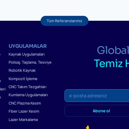
Tüm Referanslarımız
UYGULAMALAR
Global
e
Kaynak Uygulamaları
Temiz 
Polisaj, Taşlama, Tesviye
Robotik Kaynak
Kompozit İşleme
ı
CNC Takım Tezgahları
eri
Kumlama Uygulamaları
ı
CNC Plazma Kesim
Fiber Lazer Kesim
Lazer Markalama