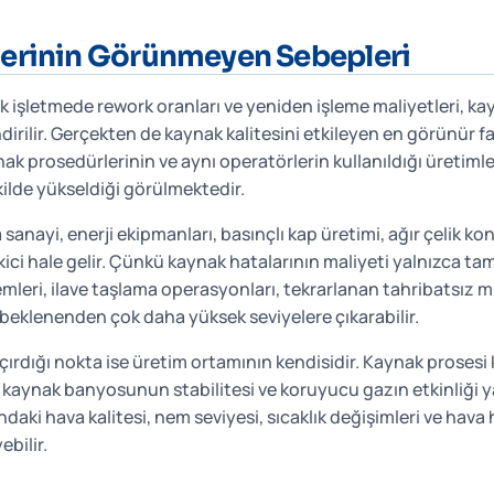
lerinin Görünmeyen Sebepleri
k işletmede rework oranları ve yeniden işleme maliyetleri, k
endirilir. Gerçekten de kaynak kalitesini etkileyen en görünür f
nak prosedürlerinin ve aynı operatörlerin kullanıldığı üretim
kilde yükseldiği görülmektedir.
anayi, enerji ekipmanları, basınçlı kap üretimi, ağır çelik k
ici hale gelir. Çünkü kaynak hatalarının maliyeti yalnızca tami
lemleri, ilave taşlama operasyonları, tekrarlanan tahribatsız
 beklenenden çok daha yüksek seviyelere çıkarabilir.
rdığı nokta ise üretim ortamının kendisidir. Kaynak prosesi k
ı, kaynak banyosunun stabilitesi ve koruyucu gazın etkinliği 
ındaki hava kalitesi, nem seviyesi, sıcaklık değişimleri ve hava
bilir.