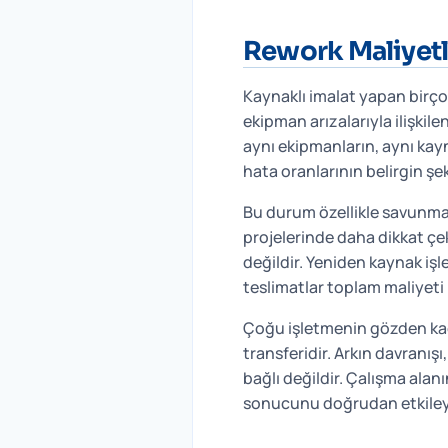
Rework Maliyet
Kaynaklı imalat yapan birço
ekipman arızalarıyla ilişkil
aynı ekipmanların, aynı kay
hata oranlarının belirgin şe
Bu durum özellikle savunma s
projelerinde daha dikkat çek
değildir. Yeniden kaynak iş
teslimatlar toplam maliyeti
Çoğu işletmenin gözden kaçı
transferidir. Arkın davranış
bağlı değildir. Çalışma alan
sonucunu doğrudan etkileye