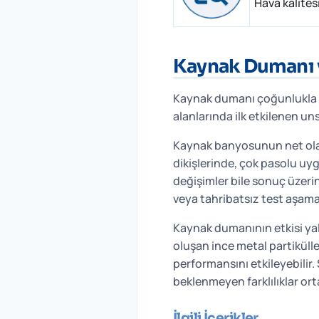
Hava kalites
Kaynak Dumanı v
Kaynak dumanı çoğunlukla iş
alanlarında ilk etkilenen un
Kaynak banyosunun net olara
dikişlerinde, çok pasolu uy
değişimler bile sonuç üzeri
veya tahribatsız test aşama
Kaynak dumanının etkisi yal
oluşan ince metal partikülle
performansını etkileyebilir
beklenmeyen farklılıklar orta
İlgili İçerikler