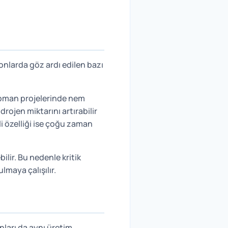
onlarda göz ardı edilen bazı
kipman projelerinde nem
rojen miktarını artırabilir
i özelliği ise çoğu zaman
ilir. Bu nedenle kritik
lmaya çalışılır.
ları da aynı üretim