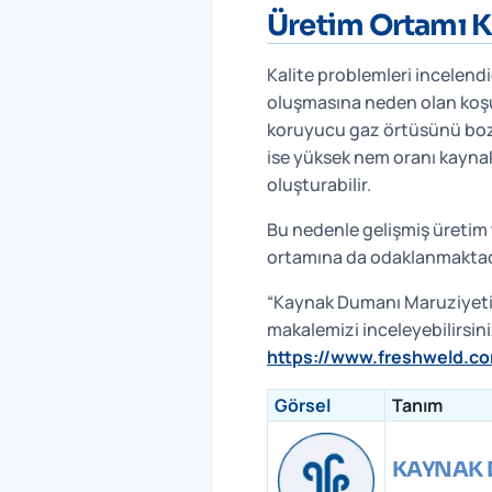
Üretim Ortamı Ka
Kalite problemleri incelend
oluşmasına neden olan koşu
koruyucu gaz örtüsünü boz
ise yüksek nem oranı kayna
oluşturabilir.
Bu nedenle gelişmiş üretim 
ortamına da odaklanmaktadır
“Kaynak Dumanı Maruziyeti N
makalemizi inceleyebilirsini
https://www.freshweld.co
Görsel
Tanım
KAYNAK 