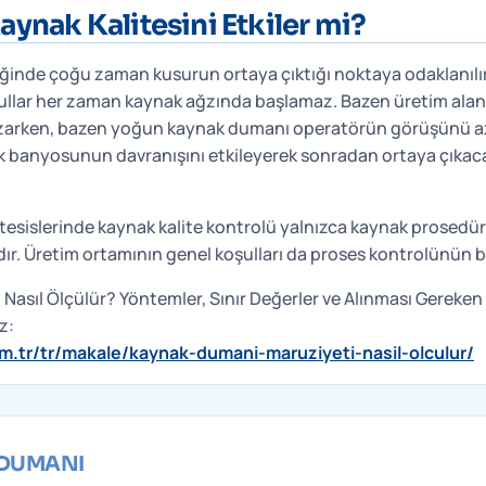
ynak Kalitesini Etkiler mi?
iğinde çoğu zaman kusurun ortaya çıktığı noktaya odaklanılı
llar her zaman kaynak ağzında başlamaz. Bazen üretim alanı
arken, bazen yoğun kaynak dumanı operatörün görüşünü aza
k banyosunun davranışını etkileyerek sonradan ortaya çıkaca
tesislerinde kaynak kalite kontrolü yalnızca kaynak prosedürl
. Üretim ortamının genel koşulları da proses kontrolünün bir 
asıl Ölçülür? Yöntemler, Sınır Değerler ve Alınması Gereken 
z:
m.tr/tr/makale/kaynak-dumani-maruziyeti-nasil-olculur/
DUMANI