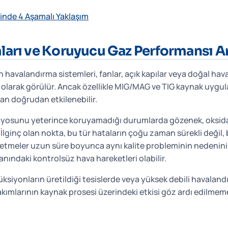
nde 4 Aşamalı Yaklaşım
ları ve Koruyucu Gaz Performansı A
havalandırma sistemleri, fanlar, açık kapılar veya doğal ha
ı olarak görülür. Ancak özellikle MIG/MAG ve TIG kaynak uyg
dan doğrudan etkilenebilir.
yosunu yeterince koruyamadığı durumlarda gözenek, oksid
 İlginç olan nokta, bu tür hataların çoğu zaman sürekli değil, b
şletmeler uzun süre boyunca aynı kalite probleminin nedenin
anındaki kontrolsüz hava hareketleri olabilir.
üksiyonların üretildiği tesislerde veya yüksek debili havaland
ımlarının kaynak prosesi üzerindeki etkisi göz ardı edilmemel