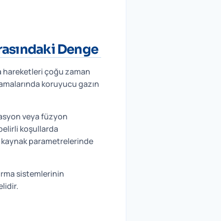
rasındaki Denge
va hareketleri çoğu zaman
ulamalarında koruyucu gazın
asyon veya füzyon
elirli koşullarda
i kaynak parametrelerinde
ırma sistemlerinin
idir.