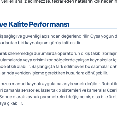
i verileri analiz edilmezzse, tekrar eden hataların kök nedeni
e Kalite Performansı
 sağlığı ve güvenliği açısından değerlendirilir. Oysa yoğun
surlardan biri kaynakçının görüş kalitesidir.
k izlenemediği durumlarda operatörün dikiş takibi zorlaşır.
gulamalarda veya erişimi zor bölgelerde çalışan kaynakçılar iç
nde etkili olabilir. Başlangıçta fark edilmeyen bu sapmalar 
larında yeniden işleme gerektiren kusurlara dönüşebilir.
nızca manuel kaynak uygulamalarıyla sınırlı değildir. Roboti
ri zamanla sensörler, lazer takip sistemleri ve kameralar üzer
. Sonuç olarak kaynak parametreleri değişmemiş olsa bile üret
ya çıkabilir.