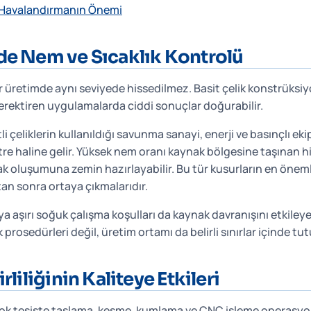
 Havalandırmanın Önemi
rde Nem ve Sıcaklık Kontrolü
r üretimde aynı seviyede hissedilmez. Basit çelik konstrüksiy
gerektiren uygulamalarda ciddi sonuçlar doğurabilir.
 çeliklerin kullanıldığı savunma sanayi, enerji ve basınçlı e
e haline gelir. Yüksek nem oranı kaynak bölgesine taşınan hid
k oluşumuna zemin hazırlayabilir. Bu tür kusurların en öneml
an sonra ortaya çıkmalarıdır.
ya aşırı soğuk çalışma koşulları da kaynak davranışını etkileyeb
rosedürleri değil, üretim ortamı da belirli sınırlar içinde tutu
rliliğinin Kaliteye Etkileri
çok tesiste taşlama, kesme, kumlama ve CNC işleme operasyon