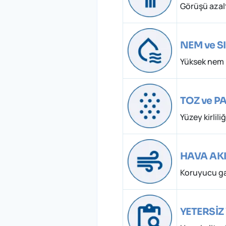
Görüşü azalt
NEM ve S
Yüksek nem h
TOZ ve PA
Yüzey kirlil
HAVA AK
Koruyucu ga
YETERSİZ