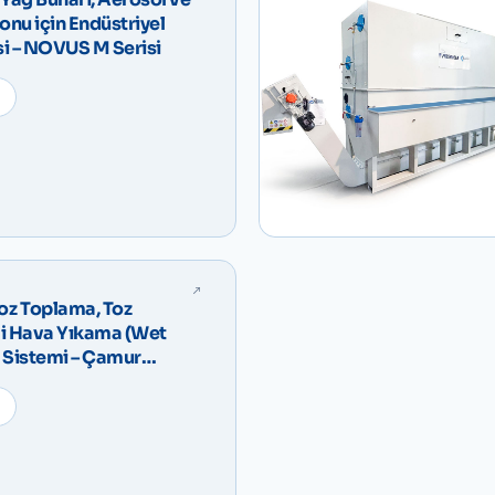
yonu için Endüstriyel
si – NOVUS M Serisi
oz Toplama, Toz
li Hava Yıkama (Wet
e Sistemi – Çamur
ODUST Compact VD