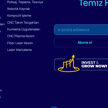
Temiz 
Polisaj, Taşlama, Tesviye
Robotik Kaynak
Kompozit İşleme
ı
CNC Takım Tezgahları
eri
Kumlama Uygulamaları
ı
CNC Plazma Kesim
Fiber Lazer Kesim
Lazer Markalama
rı
i