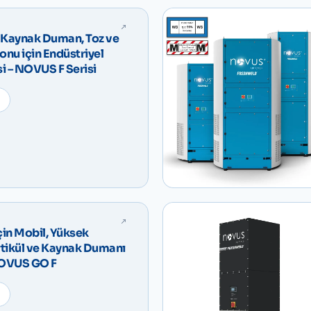
 Kaynak Duman, Toz ve
yonu için Endüstriyel
si – NOVUS F Serisi
çin Mobil, Yüksek
rtikül ve Kaynak Dumanı
 NOVUS GO F