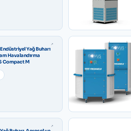
Endüstriyel Yağ Buharı
rtam Havalandırma
Ünitesi – NOVUS Compact M
Yağ Buharı, Aerosol ve