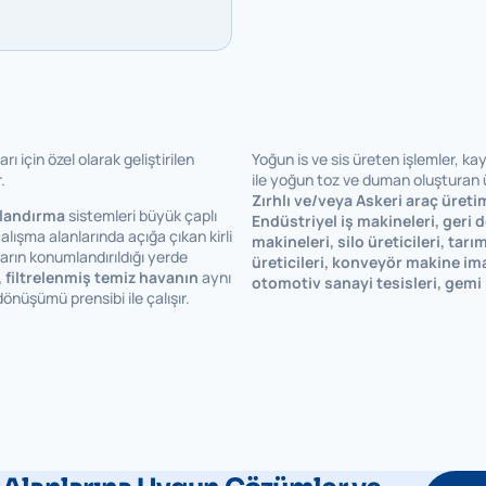
rı için özel olarak geliştirilen
Yoğun is ve sis üreten işlemler, k
.
ile yoğun toz ve duman oluşturan 
Zırhlı ve/veya Askeri araç üretim
landırma
sistemleri büyük çaplı
Endüstriyel iş makineleri, ger
alışma alanlarında açığa çıkan kirli
makineleri, silo üreticileri, tarım
arın konumlandırıldığı yerde
üreticileri, konveyör makine ima
, filtrelenmiş temiz havanın
aynı
otomotiv sanayi tesisleri, gemi 
önüşümü prensibi ile çalışır.