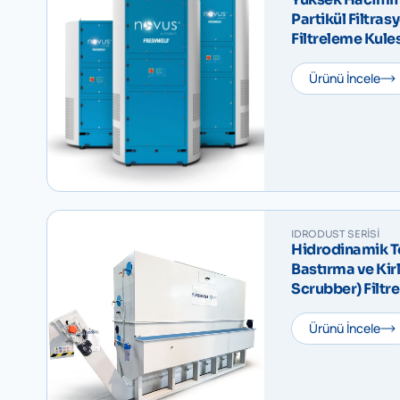
Partikül Filtras
Filtreleme Kule
Ürünü İncele
IDRODUST SERISI
Hidrodinamik T
Bastırma ve Kir
Scrubber) Filtr
Sıyırıcı – IDR
Ürünü İncele