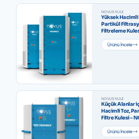
NOVUS KULE
Yüksek Hacimli
Partikül Filtras
Filtreleme Kule
Ürünü İncele
NOVUS KULE
Küçük Alanlar i
Hacimli Toz, Pa
Filtre Kulesi –
Ürünü İncele