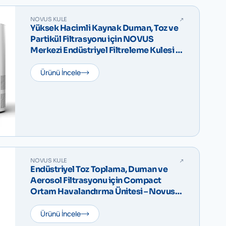
NOVUS KULE
Yüksek Hacimli Kaynak Duman, Toz ve
Partikül Filtrasyonu için NOVUS
Merkezi Endüstriyel Filtreleme Kulesi –
IFA W3 Serisi
Ürünü İncele
NOVUS KULE
Endüstriyel Toz Toplama, Duman ve
Aerosol Filtrasyonu için Compact
Ortam Havalandırma Ünitesi – Novus
Compact F
Ürünü İncele