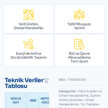
Yerli Üretim,
%99 Filtrasyon
Global Standartlar
Verimi
Enerji Verimli ve
İSG ve Çevre
Sürdürülebilir Tasarım
Mevzuatlarına
Tam Uyum
Teknik Veriler
SKU :
711NVSGO05
Tablosu
Kategoriler :
Filtre Kuleleri ve
Ortam Havalandırma
,
Duman
NOVUS
MOTOR
Emme Çözümleri
,
Ortam
DEBİ
FİLTRASYON AŞAMALARI
GO F
GÜCÜ
Havalandırma
,
Toz Toplama