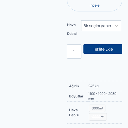
incele
Hava
Debisi
Teklife Ekle
Ağırlık
245 kg
1100 × 1020 × 2080
Boyutlar
mm
5000m³
Hava
Debisi
10000m³