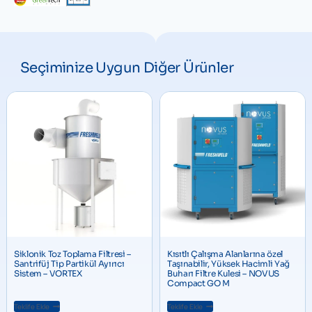
Seçiminize Uygun Diğer Ürünler
Siklonik Toz Toplama Filtresi –
Kısıtlı Çalışma Alanlarına özel
Santrifüj Tip Partikül Ayırıcı
Taşınabilir, Yüksek Hacimli Yağ
Sistem – VORTEX
Buharı Filtre Kulesi – NOVUS
Compact GO M
Teklife Ekle
Teklife Ekle