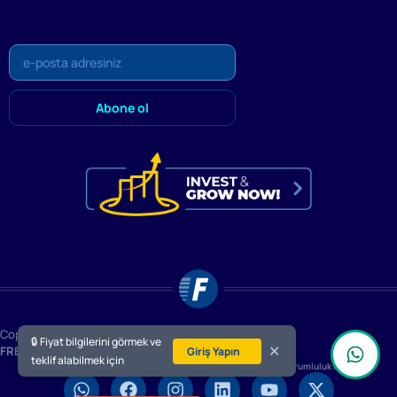
Copyright © 2014 ~ 2026 Tüm hakları saklıdır
🔒 Fiyat bilgilerini görmek ve
✕
FRESHWELD
Uluslararası Ticaret ve Sanayi A.Ş.
Giriş Yapın
teklif alabilmek için
Gizlilik Politikası (KVKK)
Çerez Politikası
Kullanım Koşulları
Sorumluluk Reddi