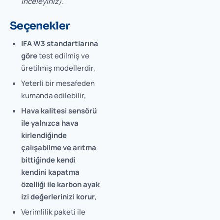
inceleyiniz)
.
Seçenekler
IFA W3 standartlarına
göre
test edilmiş ve
üretilmiş modellerdir,
Yeterli bir mesafeden
kumanda edilebilir,
Hava kalitesi sensörü
ile yalnızca hava
kirlendiğinde
çalışabilme ve arıtma
bittiğinde kendi
kendini kapatma
özelliği ile karbon ayak
izi değerlerinizi korur,
Verimlilik paketi ile