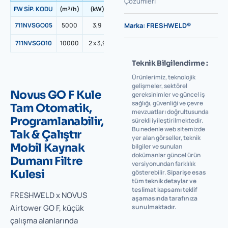
Çözümleri
FW SİP. KODU
(m³/h)
(kW)
1°
2°
3°
711NVSGO05
5000
3,9
1 x M6 – 9m²
Marka:
FRESHWELD®
1 x F9 – 33m²
3 x G4 – 4m
711NVSGO10
10000
2 x 3,9
2 x M6 – 9m²
1 x F9 – 55m²
3 x G4 – 4m
Teknik Bilgilendirme :
Ürünlerimiz, teknolojik
gelişmeler, sektörel
Novus GO F Kule
gereksinimler ve güncel iş
sağlığı, güvenliği ve çevre
Tam Otomatik,
mevzuatları doğrultusunda
Programlanabilir,
sürekli iyileştirilmektedir.
Bu nedenle web sitemizde
Tak & Çalıştır
yer alan görseller, teknik
Mobil Kaynak
bilgiler ve sunulan
dokümanlar güncel ürün
Dumanı Filtre
versiyonundan farklılık
Kulesi
gösterebilir.
Siparişe esas
tüm teknik detaylar ve
teslimat kapsamı teklif
FRESHWELD x NOVUS
aşamasında tarafınıza
Airtower GO F, küçük
sunulmaktadır.
çalışma alanlarında