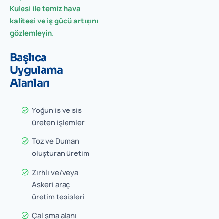
Kulesi ile temiz hava
kalitesi ve iş gücü artışını
gözlemleyin
.
Başlıca
Uygulama
Alanları
Yoğun is ve sis
üreten işlemler
Toz ve Duman
oluşturan üretim
Zırhlı ve/veya
Askeri araç
üretim tesisleri
Çalışma alanı